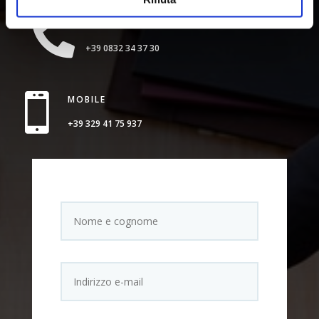

LINEA FISSA
+39 0832 34 37 30

MOBILE
+39 329 41 75 937